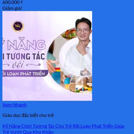
600.000
₫
Giảm giá!
Xem Nhanh
Giáo dục đặc biệt cho trẻ
Kỹ Năng Chơi Tương Tác Cho Trẻ Rối Loạn Phát Triển Giúp
Trẻ Vượt Qua Khó Khăn