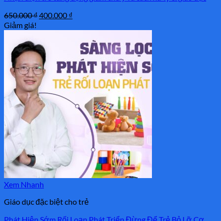
Giá
Giá
650.000
₫
400.000
₫
gốc
hiện
Giảm giá!
là:
tại
650.000 ₫.
là:
400.000 ₫.
Xem Nhanh
Giáo dục đặc biệt cho trẻ
Phát Hiện Sớm Rối Loạn Phát Triển Đừng Để Trẻ Bỏ Lỡ Cơ