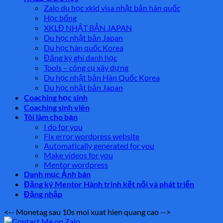
Zalo du học xkld visa nhật bản hàn quốc
Học bổng
XKLĐ NHẬT BẢN JAPAN
Du học nhật bản Japan
Du học hàn quốc Korea
Đăng ký ghi danh học
Tools – công cụ xây dựng
Du học nhật bản Hàn Quốc Korea
Du học nhật bản Japan
Coaching học sinh
Coaching sinh viên
Tôi làm cho bạn
I do for you
Fix error wordpress website
Automatically generated for you
Make videos for you
Mentor wordpress
Danh mục Ảnh bán
Đăng ký Mentor Hành trình kết nối và phát triển
Đăng nhập
<-- Monetag sau 10s moi xuat hien quang cao -->