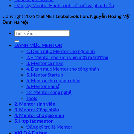
Đăng ký Mentor Hành trình kết nối và phát triển
Copyright 2026 ©
allNET Global Solution. Nguyễn Hoàng Mỹ
Đình Hà Nội
Tìm
kiếm:
DANH MỤC MENTOR
1. Danh mục Mentor cho học sinh
2. – Mentor cho sinh viên mới ra trường
3. Mentor cá nhân
4. Danh mục Mentor cho công nhân
5. Mentor Startup
6. Mentor cho doanh nhân
6. Mentor Bác sĩ
12 .Mentor công nghệ
Tools
2. Mentor sinh viên
3. Mentor Công nhân
4. Mentor cho giáo viên
5. Hợp tác mentor
Đăng ký trở là Mentor
XKLD & Du học