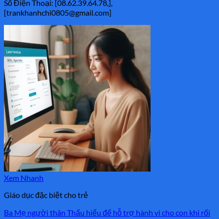
Số Điện Thoại: [08.62.39.64.78,],
[trankhanhchi0805@gmail.com]
Xem Nhanh
Giáo dục đặc biệt cho trẻ
Ba Mẹ người thân Thấu hiểu để hỗ trợ hành vi cho con khi rối