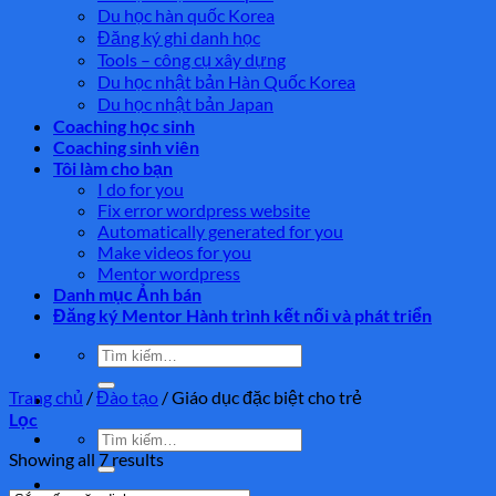
Du học hàn quốc Korea
Đăng ký ghi danh học
Tools – công cụ xây dựng
Du học nhật bản Hàn Quốc Korea
Du học nhật bản Japan
Coaching học sinh
Coaching sinh viên
Tôi làm cho bạn
I do for you
Fix error wordpress website
Automatically generated for you
Make videos for you
Mentor wordpress
Danh mục Ảnh bán
Đăng ký Mentor Hành trình kết nối và phát triển
Tìm
kiếm:
Trang chủ
/
Đào tạo
/
Giáo dục đặc biệt cho trẻ
Lọc
Tìm
kiếm:
Showing all 7 results