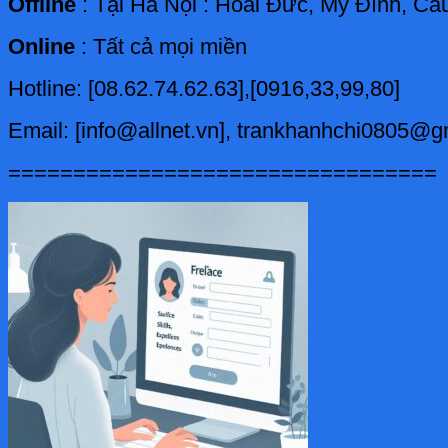
Offline
: Tại Hà Nội : Hoài Đức, Mỹ Đình, C
Online
: Tất cả mọi miền
Hotline: [08.62.74.62.63],[0916,33,99,80]
Email: [info@allnet.vn], trankhanhchi0805@
=================================