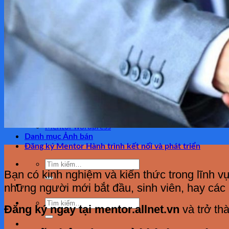
Du học hàn quốc Korea
Đăng ký ghi danh học
Tools – công cụ xây dựng
Du học nhật bản Hàn Quốc Korea
Du học nhật bản Japan
Coaching học sinh
Coaching sinh viên
Tôi làm cho bạn
I do for you
Fix error wordpress website
Automatically generated for you
Make videos for you
Mentor wordpress
Danh mục Ảnh bán
Đăng ký Mentor Hành trình kết nối và phát triển
Tìm
kiếm:
Bạn có kinh nghiệm và kiến thức trong lĩnh 
những người mới bắt đầu, sinh viên, hay các 
Tìm
Đăng ký ngay tại
mentor.allnet.vn
và trở th
kiếm: