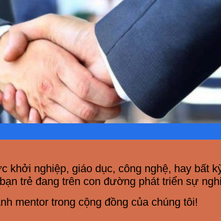
vực khởi nghiệp, giáo dục, công nghệ, hay bấ
bạn trẻ đang trên con đường phát triển sự ngh
ành mentor trong cộng đồng của chúng tôi!