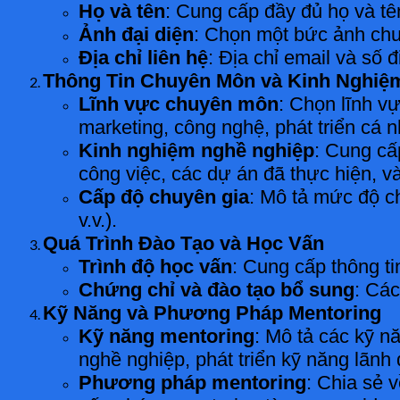
Họ và tên
: Cung cấp đầy đủ họ và tê
Ảnh đại diện
: Chọn một bức ảnh chu
Địa chỉ liên hệ
: Địa chỉ email và số đ
Thông Tin Chuyên Môn và Kinh Nghiệ
Lĩnh vực chuyên môn
: Chọn lĩnh v
marketing, công nghệ, phát triển cá nh
Kinh nghiệm nghề nghiệp
: Cung cấ
công việc, các dự án đã thực hiện, v
Cấp độ chuyên gia
: Mô tả mức độ ch
v.v.).
Quá Trình Đào Tạo và Học Vấn
Trình độ học vấn
: Cung cấp thông t
Chứng chỉ và đào tạo bổ sung
: Các
Kỹ Năng và Phương Pháp Mentoring
Kỹ năng mentoring
: Mô tả các kỹ n
nghề nghiệp, phát triển kỹ năng lãnh đ
Phương pháp mentoring
: Chia sẻ 