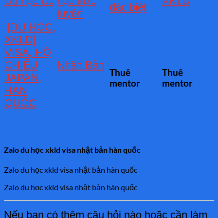
Du học Úc
học trực
XKLD
đặc biệt
tuyến
[DU HOC,
XKLD]
VISA, HỘ
CHIẾU
Nhân Bản
Thuê
Thuê
JAPAN,
mentor
mentor
HÀN
QUỐC
Zalo du học xkld visa nhật bản hàn quốc
Zalo du học xkld visa nhật bản hàn quốc
Zalo du học xkld visa nhật bản hàn quốc
Nếu bạn có thêm câu hỏi nào hoặc cần làm