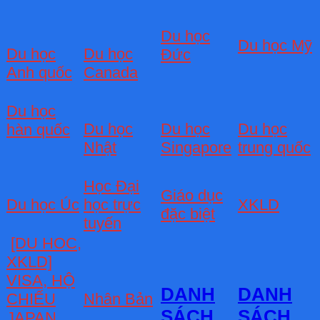
Du học
Du học Mỹ
Du học
Du học
Đức
Anh quốc
Canada
Du học
Du học
Du học
Du học
hàn quốc
Nhật
Singapore
trung quốc
Học Đại
Giáo dục
Du học Úc
học trực
XKLD
đặc biệt
tuyến
[DU HOC,
XKLD]
VISA, HỘ
DANH
DANH
CHIẾU
Nhân Bản
SÁCH
SÁCH
JAPAN,