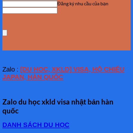
Đăng ký nhu cầu của bạn
Zalo :
[DU HOC, XKLD] VISA, HỘ CHIẾU
JAPAN, HÀN QUỐC
Zalo du học xkld visa nhật bản hàn
quốc
DANH SÁCH DU HỌC