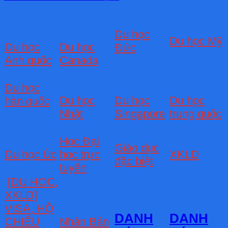
Du học
Du học Mỹ
Du học
Du học
Đức
Anh quốc
Canada
Du học
Du học
Du học
Du học
hàn quốc
Nhật
Singapore
trung quốc
Học Đại
Giáo dục
Du học Úc
học trực
XKLD
đặc biệt
tuyến
[DU HOC,
XKLD]
VISA, HỘ
DANH
DANH
CHIẾU
Nhân Bản