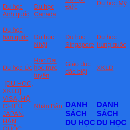
Du học Mỹ
Du học
Du học
Đức
Anh quốc
Canada
Du học
Du học
Du học
Du học
hàn quốc
Nhật
Singapore
trung quốc
Học Đại
Giáo dục
Du học Úc
học trực
XKLD
đặc biệt
tuyến
[DU HOC,
XKLD]
VISA, HỘ
DANH
DANH
CHIẾU
Nhân Bản
SÁCH
SÁCH
JAPAN,
HÀN
DU HỌC
DU HỌC
QUỐC