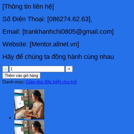
[Thông tin liên hệ]
Số Điện Thoại: [086274.62.63],
Email: [trankhanhchi0805@gmail.com]
Website: [Mentor.allnet.vn]
Hãy để chúng ta đồng hành cùng nhau
Dạy
nói
Thêm vào giỏ hàng
từ
Danh mục:
Giáo dục đặc biệt cho trẻ
đơn
cho
trẻ
rối
loạn
phát
triển
số
lượng