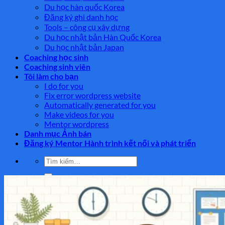
Du học hàn quốc Korea
Đăng ký ghi danh học
Tools – công cụ xây dựng
Du học nhật bản Hàn Quốc Korea
Du học nhật bản Japan
Coaching học sinh
Coaching sinh viên
Tôi làm cho bạn
I do for you
Fix error wordpress website
Automatically generated for you
Make videos for you
Mentor wordpress
Danh mục Ảnh bán
Đăng ký Mentor Hành trình kết nối và phát triển
Tìm
kiếm:
Tìm
kiếm: