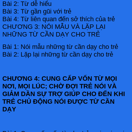
Bài 2: Từ dễ hiểu
Bài 3: Từ gần gũi với trẻ
Bài 4: Từ liên quan đến sở thích của trẻ
CHƯƠNG 3: NÓI MẪU VÀ LẶP LẠI
NHỮNG TỪ CẦN DẠY CHO TRẺ
Bài 1: Nói mẫu những từ cần dạy cho trẻ
Bài 2: Lặp lại những từ cần dạy cho trẻ
CHƯƠNG 4: CUNG CẤP VỐN TỪ MỌI
NƠI, MỌI LÚC; CHỜ ĐỢI TRẺ NÓI VÀ
GIẢM DẦN SỰ TRỢ GIÚP CHO ĐẾN KHI
TRẺ CHỦ ĐỘNG NÓI ĐƯỢC TỪ CẦN
DẠY