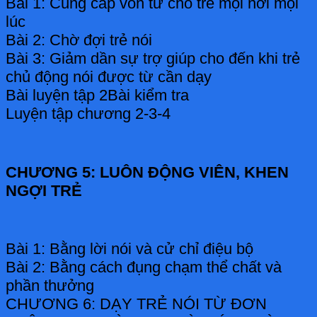
Bài 1: Cung cấp vốn từ cho trẻ mọi nơi mọi
lúc
Bài 2: Chờ đợi trẻ nói
Bài 3: Giảm dần sự trợ giúp cho đến khi trẻ
chủ động nói được từ cần dạy
Bài luyện tập 2Bài kiểm tra
Luyện tập chương 2-3-4
CHƯƠNG 5: LUÔN ĐỘNG VIÊN, KHEN
NGỢI TRẺ
Bài 1: Bằng lời nói và cử chỉ điệu bộ
Bài 2: Bằng cách đụng chạm thể chất và
phần thưởng
CHƯƠNG 6: DẠY TRẺ NÓI TỪ ĐƠN