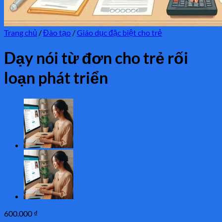
Trang chủ
/
Đào tạo
/
Giáo dục đặc biệt cho trẻ
Dạy nói từ đơn cho trẻ rối
loạn phát triển
600.000
₫