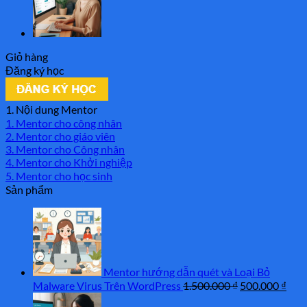
Giỏ hàng
Đăng ký học
1. Nội dung Mentor
1. Mentor cho công nhân
2. Mentor cho giáo viên
3. Mentor cho Công nhân
4. Mentor cho Khởi nghiệp
5. Mentor cho học sinh
Sản phẩm
Mentor hướng dẫn quét và Loại Bỏ
Giá
Giá
Malware Virus Trên WordPress
1.500.000
₫
500.000
₫
gốc
hiện