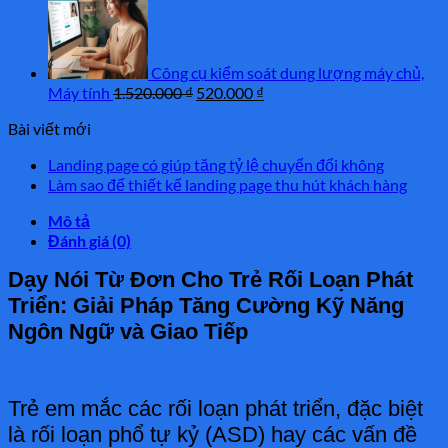
là:
tại
1.500.000 ₫.
là:
500.
Công cụ kiểm soát dung lượng máy chủ,
Giá
Giá
Máy tính
1.520.000
₫
520.000
₫
gốc
hiện
Bài viết mới
là:
tại
1.520.000 ₫.
là:
Landing page có giúp tăng tỷ lệ chuyển đổi không
520.000 ₫.
Làm sao để thiết kế landing page thu hút khách hàng
Mô tả
Đánh giá (0)
Dạy Nói Từ Đơn Cho Trẻ Rối Loạn Phát
Triển: Giải Pháp Tăng Cường Kỹ Năng
Ngôn Ngữ và Giao Tiếp
Trẻ em mắc các rối loạn phát triển, đặc biệt
là rối loạn phổ tự kỷ (ASD) hay các vấn đề