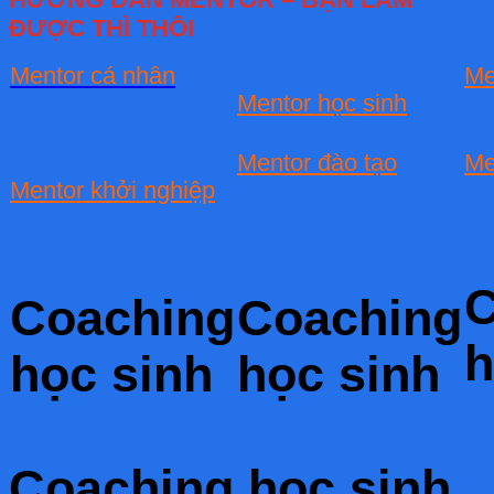
ĐƯỢC THÌ THÔI
Mentor cá nhân
Me
Mentor học sinh
Mentor đào tạo
Me
Mentor khởi nghiệp
C
Coaching
Coaching
h
học sinh
học sinh
Coaching học sinh