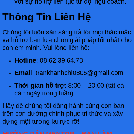
với sự hỗ trợ liên tục từ đội ngũ coach.
Thông Tin Liên Hệ
Chúng tôi luôn sẵn sàng trả lời mọi thắc mắc
và hỗ trợ bạn lựa chọn giải pháp tốt nhất cho
con em mình. Vui lòng liên hệ:
Hotline
: 08.62.39.64.78
Email
: trankhanhchi0805@gmail.com
Thời gian hỗ trợ
: 8:00 – 20:00 (tất cả
các ngày trong tuần).
Hãy để chúng tôi đồng hành cùng con bạn
trên con đường chinh phục tri thức và xây
dựng một tương lai rực rỡ!
HƯỚNG DẪN MENTOR – BẠN LÀM