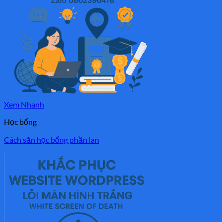
Xem Nhanh
Học bổng
Cách săn học bổng phần lan