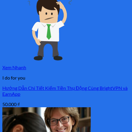
Xem Nhanh
I do for you
Hướng Dẫn Chi Tiết Kiếm Tiền Thụ Động Cùng BrightVPN và
EarnApp
50.000
₫