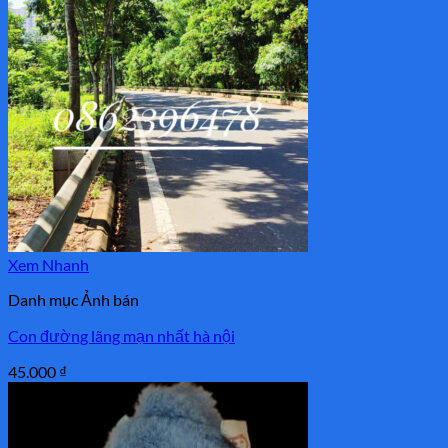
520.000 ₫.
Xem Nhanh
Danh mục Ảnh bán
Con đường lãng mạn nhất hà nội
45.000
₫