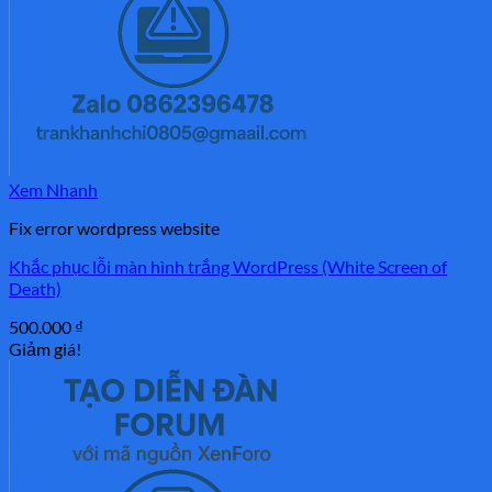
Xem Nhanh
Fix error wordpress website
Khắc phục lỗi màn hình trắng WordPress (White Screen of
Death)
500.000
₫
Giảm giá!