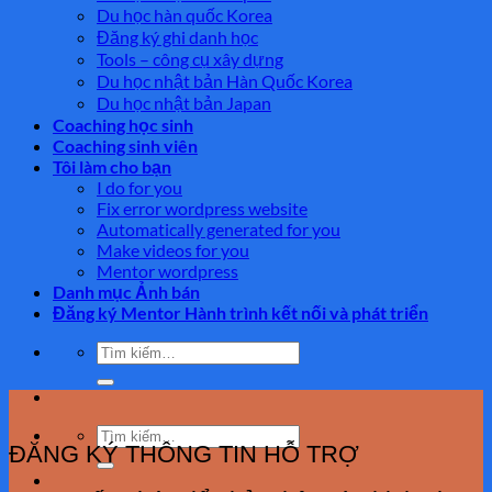
Du học hàn quốc Korea
Đăng ký ghi danh học
Tools – công cụ xây dựng
Du học nhật bản Hàn Quốc Korea
Du học nhật bản Japan
Coaching học sinh
Coaching sinh viên
Tôi làm cho bạn
I do for you
Fix error wordpress website
Automatically generated for you
Make videos for you
Mentor wordpress
Danh mục Ảnh bán
Đăng ký Mentor Hành trình kết nối và phát triển
Tìm
kiếm:
Tìm
ĐĂNG KÝ THÔNG TIN HỖ TRỢ
kiếm: