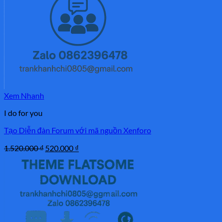
Xem Nhanh
I do for you
Tạo Diễn đàn Forum với mã nguồn Xenforo
Giá
Giá
1.520.000
₫
520.000
₫
gốc
hiện
là:
tại
1.520.000 ₫.
là:
520.000 ₫.