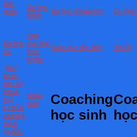
hàn
Du học
Du học Singapore
Du học 
quốc
Nhật
Học
Du học
Đại học
Giáo dục đặc biệt
XKLD
Úc
trực
tuyến
[DU
HOC,
XKLD]
VISA,
Nhân
Coaching
Coa
HỘ
Bản
CHIẾU
học sinh
học
JAPAN,
HÀN
QUỐC