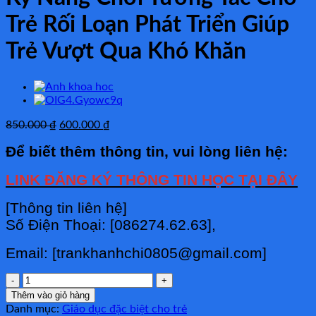
Trẻ Rối Loạn Phát Triển Giúp
Trẻ Vượt Qua Khó Khăn
Giá
Giá
850.000
₫
600.000
₫
gốc
hiện
Để biết thêm thông tin, vui lòng liên hệ:
là:
tại
850.000 ₫.
là:
LINK ĐĂNG KÝ THÔNG TIN HỌC TẠI ĐÂY
600.000 ₫.
[Thông tin liên hệ]
Số Điện Thoại: [086274.62.63],
Email: [trankhanhchi0805@gmail.com]
Kỹ
Năng
Thêm vào giỏ hàng
Chơi
Danh mục:
Giáo dục đặc biệt cho trẻ