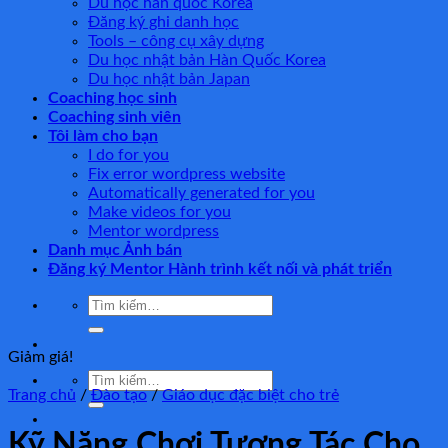
Du học hàn quốc Korea
Đăng ký ghi danh học
Tools – công cụ xây dựng
Du học nhật bản Hàn Quốc Korea
Du học nhật bản Japan
Coaching học sinh
Coaching sinh viên
Tôi làm cho bạn
I do for you
Fix error wordpress website
Automatically generated for you
Make videos for you
Mentor wordpress
Danh mục Ảnh bán
Đăng ký Mentor Hành trình kết nối và phát triển
Tìm
kiếm:
Giảm giá!
Tìm
Trang chủ
/
Đào tạo
/
Giáo dục đặc biệt cho trẻ
kiếm:
Kỹ Năng Chơi Tương Tác Cho