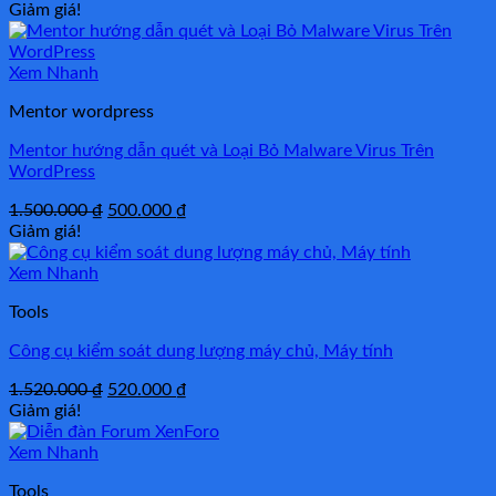
Giảm giá!
Xem Nhanh
Mentor wordpress
Mentor hướng dẫn quét và Loại Bỏ Malware Virus Trên
WordPress
Giá
Giá
1.500.000
₫
500.000
₫
gốc
hiện
Giảm giá!
là:
tại
1.500.000 ₫.
là:
Xem Nhanh
500.000 ₫.
Tools
Công cụ kiểm soát dung lượng máy chủ, Máy tính
Giá
Giá
1.520.000
₫
520.000
₫
gốc
hiện
Giảm giá!
là:
tại
1.520.000 ₫.
là:
Xem Nhanh
520.000 ₫.
Tools