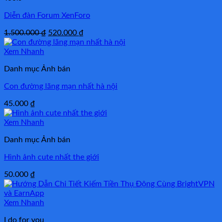
Diễn đàn Forum XenForo
Giá
Giá
1.500.000
₫
520.000
₫
gốc
hiện
là:
tại
Xem Nhanh
1.500.000 ₫.
là:
Danh mục Ảnh bán
520.000 ₫.
Con đường lãng mạn nhất hà nội
45.000
₫
Xem Nhanh
Danh mục Ảnh bán
Hình ảnh cute nhất the giới
50.000
₫
Xem Nhanh
I do for you