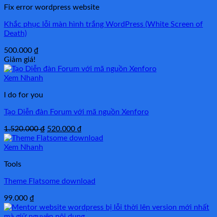
Fix error wordpress website
Khắc phục lỗi màn hình trắng WordPress (White Screen of
Death)
500.000
₫
Giảm giá!
Xem Nhanh
I do for you
Tạo Diễn đàn Forum với mã nguồn Xenforo
Giá
Giá
1.520.000
₫
520.000
₫
gốc
hiện
là:
tại
Xem Nhanh
1.520.000 ₫.
là:
Tools
520.000 ₫.
Theme Flatsome download
99.000
₫