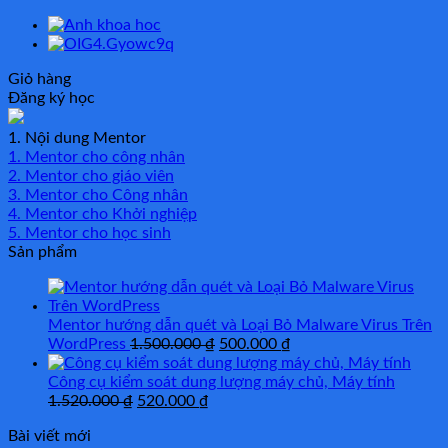
Tương
Tác
Cho
Trẻ
Giỏ hàng
Rối
Đăng ký học
Loạn
Phát
Triển
1. Nội dung Mentor
Giúp
1. Mentor cho công nhân
Trẻ
2. Mentor cho giáo viên
Vượt
3. Mentor cho Công nhân
Qua
4. Mentor cho Khởi nghiệp
Khó
5. Mentor cho học sinh
Khăn
Sản phẩm
số
lượng
Mentor hướng dẫn quét và Loại Bỏ Malware Virus Trên
Giá
Giá
WordPress
1.500.000
₫
500.000
₫
gốc
hiện
là:
tại
Công cụ kiểm soát dung lượng máy chủ, Máy tính
Giá
Giá
1.500.000 ₫.
là:
1.520.000
₫
520.000
₫
gốc
hiện
500.000 ₫.
Bài viết mới
là:
tại