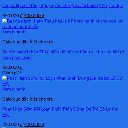
Nhận diện trẻ tăng động giảm chú ý và cách xử lý & giáo dục
Giá
Giá
650.000
₫
400.000
₫
gốc
hiện
là:
tại
650.000 ₫.
là:
Xem Nhanh
400.000 ₫.
Giáo dục đặc biệt cho trẻ
Ba Mẹ người thân Thấu hiểu để hỗ trợ hành vi cho con khi rối
loạn phát triển
600.000
₫
Giảm giá!
Xem Nhanh
Giáo dục đặc biệt cho trẻ
Phát Hiện Sớm Rối Loạn Phát Triển Đừng Để Trẻ Bỏ Lỡ Cơ
Hội
Giá
Giá
750.000
₫
400.000
₫