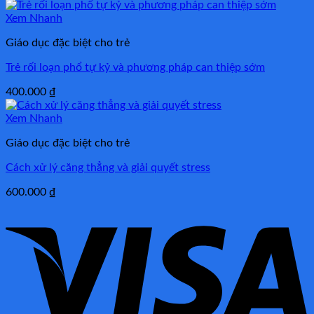
gốc
hiện
là:
tại
Xem Nhanh
750.000 ₫.
là:
Giáo dục đặc biệt cho trẻ
400.000 ₫.
Trẻ rối loạn phổ tự kỷ và phương pháp can thiệp sớm
400.000
₫
Xem Nhanh
Giáo dục đặc biệt cho trẻ
Cách xử lý căng thẳng và giải quyết stress
600.000
₫