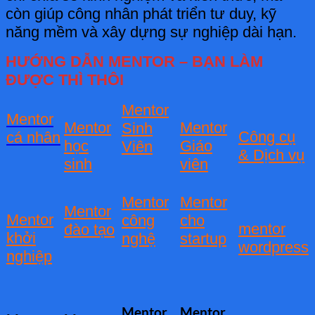
còn giúp công nhân phát triển tư duy, kỹ
năng mềm và xây dựng sự nghiệp dài hạn.
HƯỚNG DẪN MENTOR – BẠN LÀM
ĐƯỢC THÌ THÔI
Mentor
Mentor
Mentor
Mentor
Sinh
Công cụ
cá nhân
học
Giáo
Viên
& Dịch vụ
sinh
viên
Mentor
Mentor
Mentor
Mentor
công
cho
mentor
đào tạo
khởi
nghệ
startup
wordpress
nghiệp
Mentor
Mentor