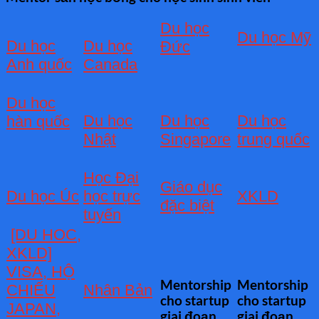
Du học
Du học Mỹ
Du học
Du học
Đức
Anh quốc
Canada
Du học
Du học
Du học
Du học
hàn quốc
Nhật
Singapore
trung quốc
Học Đại
Giáo dục
Du học Úc
học trực
XKLD
đặc biệt
tuyến
[DU HOC,
XKLD]
VISA, HỘ
Mentorship
Mentorship
CHIẾU
Nhân Bản
cho startup
cho startup
JAPAN,
giai đoạn
giai đoạn