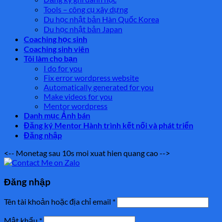
Tools – công cụ xây dựng
Du học nhật bản Hàn Quốc Korea
Du học nhật bản Japan
Coaching học sinh
Coaching sinh viên
Tôi làm cho bạn
I do for you
Fix error wordpress website
Automatically generated for you
Make videos for you
Mentor wordpress
Danh mục Ảnh bán
Đăng ký Mentor Hành trình kết nối và phát triển
Đăng nhập
<-- Monetag sau 10s moi xuat hien quang cao -->
Đăng nhập
Tên tài khoản hoặc địa chỉ email
*
Mật khẩu
*