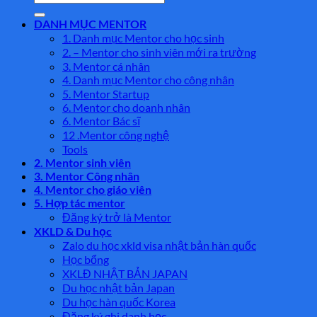
kiếm:
DANH MỤC MENTOR
1. Danh mục Mentor cho học sinh
2. – Mentor cho sinh viên mới ra trường
3. Mentor cá nhân
4. Danh mục Mentor cho công nhân
5. Mentor Startup
6. Mentor cho doanh nhân
6. Mentor Bác sĩ
12 .Mentor công nghệ
Tools
2. Mentor sinh viên
3. Mentor Công nhân
4. Mentor cho giáo viên
5. Hợp tác mentor
Đăng ký trở là Mentor
XKLD & Du học
Zalo du học xkld visa nhật bản hàn quốc
Học bổng
XKLĐ NHẬT BẢN JAPAN
Du học nhật bản Japan
Du học hàn quốc Korea
Đăng ký ghi danh học