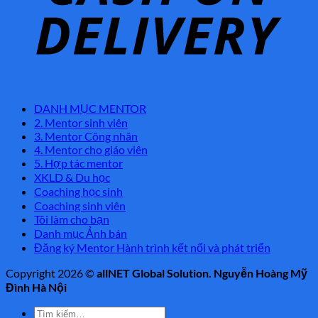
DANH MỤC MENTOR
2. Mentor sinh viên
3. Mentor Công nhân
4. Mentor cho giáo viên
5. Hợp tác mentor
XKLD & Du học
Coaching học sinh
Coaching sinh viên
Tôi làm cho bạn
Danh mục Ảnh bán
Đăng ký Mentor Hành trình kết nối và phát triển
Copyright 2026 ©
allNET Global Solution. Nguyễn Hoàng Mỹ
Đình Hà Nội
Tìm