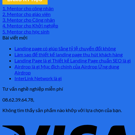
1. Mentor cho công nhân
2. Mentor cho giáo viên
3. Mentor cho Công nhân
4. Mentor cho Khởi nghiệp
5. Mentor cho học sinh
Bài viết mới
Landing page có giúp tăng tỷ lệ chuyển đổi không
Làm sao để thiết kế landing page thu hút khách hàng
Landing Page là gì Thiết kế Landing Page chuẩn SEO là gì
Airdrop là gì Mục đích chính của Airdrop Ứng dụng
Airdrop
InterLink Network là gì
Tư vấn nghề nghiệp miễn phí
08.62.39.64.78,
Không tìm thấy sản phẩm nào khớp với lựa chọn của bạn.