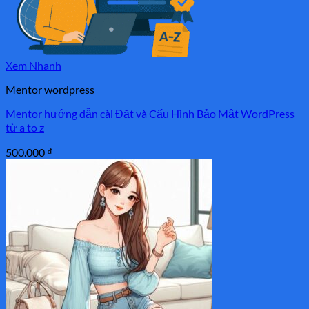
Xem Nhanh
Mentor wordpress
Mentor hướng dẫn cài Đặt và Cấu Hình Bảo Mật WordPress
từ a to z
500.000
₫