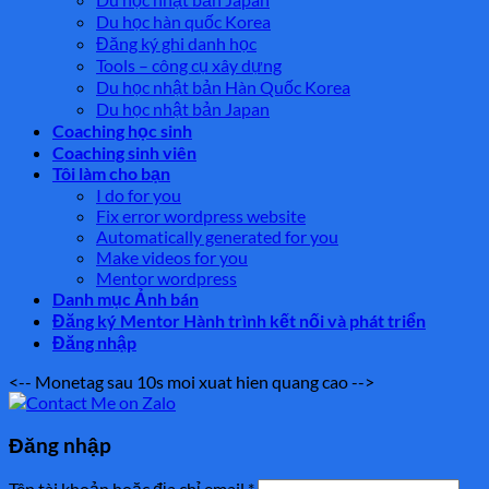
Du học hàn quốc Korea
Đăng ký ghi danh học
Tools – công cụ xây dựng
Du học nhật bản Hàn Quốc Korea
Du học nhật bản Japan
Coaching học sinh
Coaching sinh viên
Tôi làm cho bạn
I do for you
Fix error wordpress website
Automatically generated for you
Make videos for you
Mentor wordpress
Danh mục Ảnh bán
Đăng ký Mentor Hành trình kết nối và phát triển
Đăng nhập
<-- Monetag sau 10s moi xuat hien quang cao -->
Đăng nhập
Tên tài khoản hoặc địa chỉ email
*