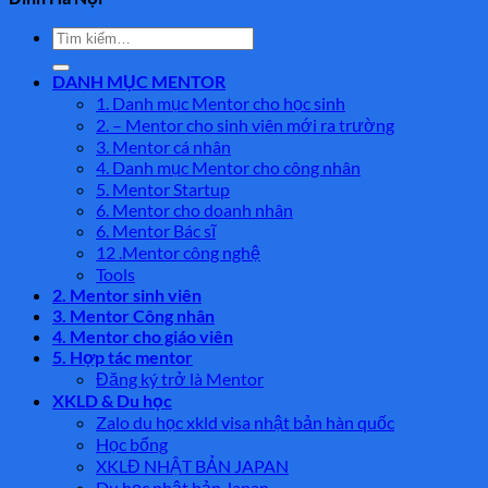
Tìm
kiếm:
DANH MỤC MENTOR
1. Danh mục Mentor cho học sinh
2. – Mentor cho sinh viên mới ra trường
3. Mentor cá nhân
4. Danh mục Mentor cho công nhân
5. Mentor Startup
6. Mentor cho doanh nhân
6. Mentor Bác sĩ
12 .Mentor công nghệ
Tools
2. Mentor sinh viên
3. Mentor Công nhân
4. Mentor cho giáo viên
5. Hợp tác mentor
Đăng ký trở là Mentor
XKLD & Du học
Zalo du học xkld visa nhật bản hàn quốc
Học bổng
XKLĐ NHẬT BẢN JAPAN
Du học nhật bản Japan