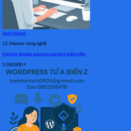
Xem Nhanh
12 .Mentor công nghệ
Mentor google adsense content kiếm tiền
1.500.000
₫