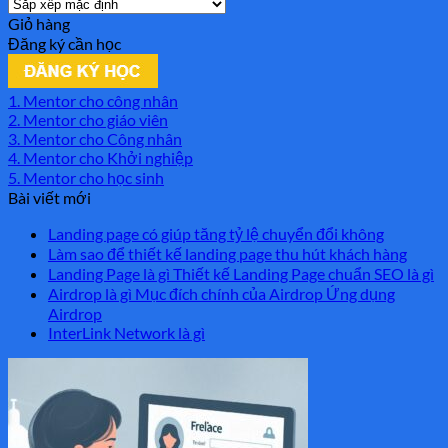
Giỏ hàng
Đăng ký cần học
1. Mentor cho công nhân
2. Mentor cho giáo viên
3. Mentor cho Công nhân
4. Mentor cho Khởi nghiệp
5. Mentor cho học sinh
Bài viết mới
Landing page có giúp tăng tỷ lệ chuyển đổi không
Làm sao để thiết kế landing page thu hút khách hàng
Landing Page là gì Thiết kế Landing Page chuẩn SEO là gì
Airdrop là gì Mục đích chính của Airdrop Ứng dụng
Airdrop
InterLink Network là gì