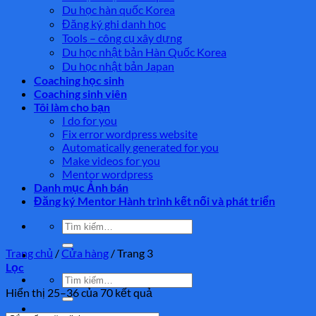
Du học hàn quốc Korea
Đăng ký ghi danh học
Tools – công cụ xây dựng
Du học nhật bản Hàn Quốc Korea
Du học nhật bản Japan
Coaching học sinh
Coaching sinh viên
Tôi làm cho bạn
I do for you
Fix error wordpress website
Automatically generated for you
Make videos for you
Mentor wordpress
Danh mục Ảnh bán
Đăng ký Mentor Hành trình kết nối và phát triển
Tìm
kiếm:
Trang chủ
/
Cửa hàng
/
Trang 3
Lọc
Tìm
kiếm:
Hiển thị 25–36 của 70 kết quả