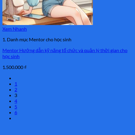
Xem Nhanh
1. Danh mục Mentor cho học sinh
Mentor Hướng dẫn kỹ năng tổ chức và quản lý thời gian cho
học sinh
1.500.000
₫
1
2
3
4
5
6