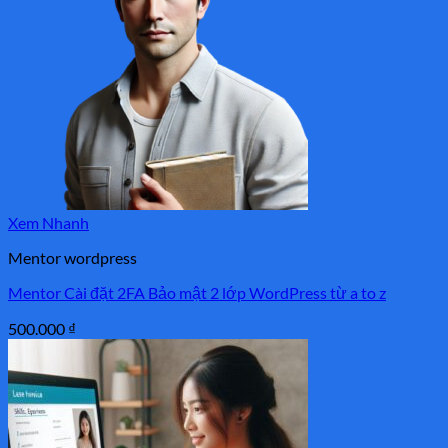
Xem Nhanh
Mentor wordpress
Mentor Cài đặt 2FA Bảo mật 2 lớp WordPress từ a to z
500.000
₫