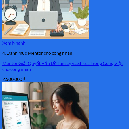
Xem Nhanh
4. Danh mục Mentor cho công nhân
Mentor Giải Quyết Vấn Đề Tâm Lý và Stress Trong Công Việc
cho công nhân
2.500.000
₫