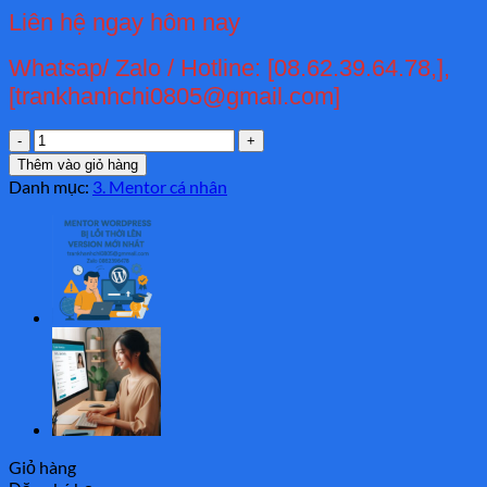
Liên hệ ngay hôm nay
Whatsap/ Zalo / Hotline: [08.62.39.64.78,],
[trankhanhchi0805@gmail.com]
Cách
làm
Thêm vào giỏ hàng
mentor
Danh mục:
3. Mentor cá nhân
Mentor
tìm
việc
làm
số
lượng
Giỏ hàng