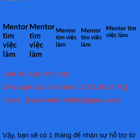
Mentor
Mentor
Mentor tìm
Mentor
Mentor
tìm
tìm
việc làm
tìm việc
tìm việc
việc
việc
làm
làm
làm
làm
Liên hệ ngay hôm nay
Whatsap/ Zalo / Hotline: [08.62.39.64.78,]
Email: [trankhanhchi0805@gmail.com]
Vậy, bạn sẽ có 1 tháng để nhận sự hỗ trợ từ