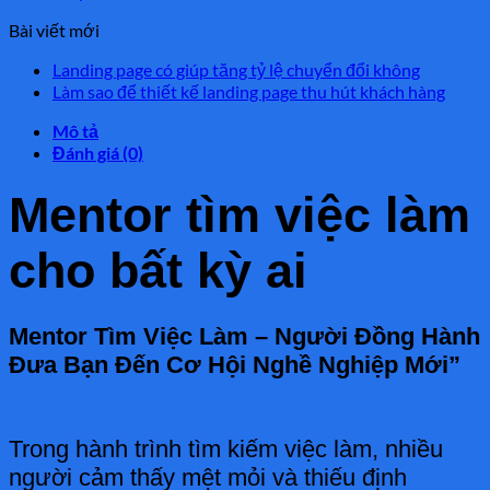
gốc
hiện
Bài viết mới
là:
tại
1.520.000 ₫.
là:
Landing page có giúp tăng tỷ lệ chuyển đổi không
520.000 ₫.
Làm sao để thiết kế landing page thu hút khách hàng
Mô tả
Đánh giá (0)
Mentor tìm việc làm
cho bất kỳ ai
Mentor Tìm Việc Làm – Người Đồng Hành
Đưa Bạn Đến Cơ Hội Nghề Nghiệp Mới”
Trong hành trình tìm kiếm việc làm, nhiều
người cảm thấy mệt mỏi và thiếu định