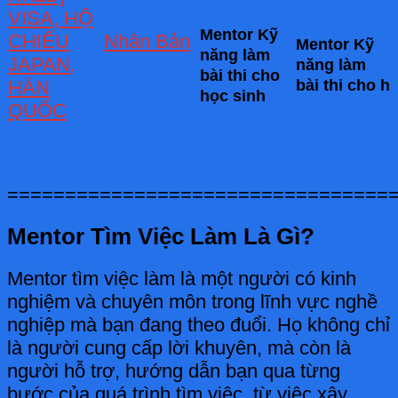
VISA, HỘ
Mentor Kỹ
CHIẾU
Nhân Bản
Mentor Kỹ
năng làm
JAPAN,
năng làm
bài thi cho
bài thi cho h
HÀN
học sinh
QUỐC
=================================
Mentor Tìm Việc Làm Là Gì?
Mentor tìm việc làm là một người có kinh
nghiệm và chuyên môn trong lĩnh vực nghề
nghiệp mà bạn đang theo đuổi. Họ không chỉ
là người cung cấp lời khuyên, mà còn là
người hỗ trợ, hướng dẫn bạn qua từng
bước của quá trình tìm việc, từ việc xây