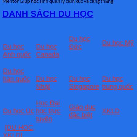
Mentor Giúp học sinh quản lý cảm xúc và căng thẳng
DANH SÁCH DU HỌC
Du học
Du học Mỹ
Du học
Du học
Đức
Anh quốc
Canada
Du học
Du học
Du học
Du học
hàn quốc
Nhật
Singapore
trung quốc
Học Đại
Giáo dục
Du học Úc
học trực
XKLD
đặc biệt
tuyến
[DU HOC,
XKLD]