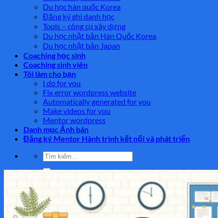
Du học hàn quốc Korea
Đăng ký ghi danh học
Tools – công cụ xây dựng
Du học nhật bản Hàn Quốc Korea
Du học nhật bản Japan
Coaching học sinh
Coaching sinh viên
Tôi làm cho bạn
I do for you
Fix error wordpress website
Automatically generated for you
Make videos for you
Mentor wordpress
Danh mục Ảnh bán
Đăng ký Mentor Hành trình kết nối và phát triển
Tìm
kiếm:
Tìm
kiếm: