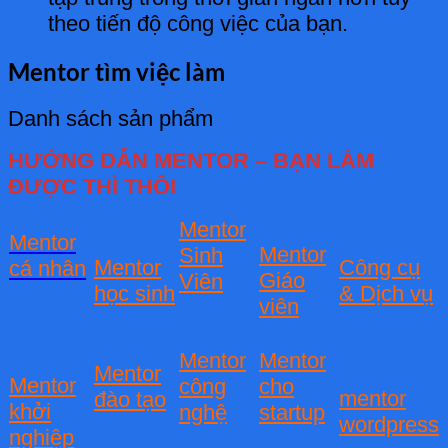
theo tiến độ công việc của bạn.
Mentor tìm việc làm
Danh sách sản phẩm
HƯỚNG DẪN MENTOR – BẠN LÀM
ĐƯỢC THÌ THÔI
Mentor
Mentor
Mentor
Sinh
Mentor
Công cụ
cá nhân
Giáo
Viên
học sinh
& Dịch vụ
viên
Mentor
Mentor
Mentor
Mentor
công
cho
mentor
đào tạo
khởi
nghệ
startup
wordpress
nghiệp