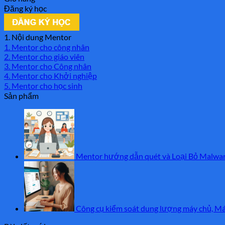
Đăng ký học
1. Nội dung Mentor
1. Mentor cho công nhân
2. Mentor cho giáo viên
3. Mentor cho Công nhân
4. Mentor cho Khởi nghiệp
5. Mentor cho học sinh
Sản phẩm
Mentor hướng dẫn quét và Loại Bỏ Malwar
Công cụ kiểm soát dung lượng máy chủ, Má