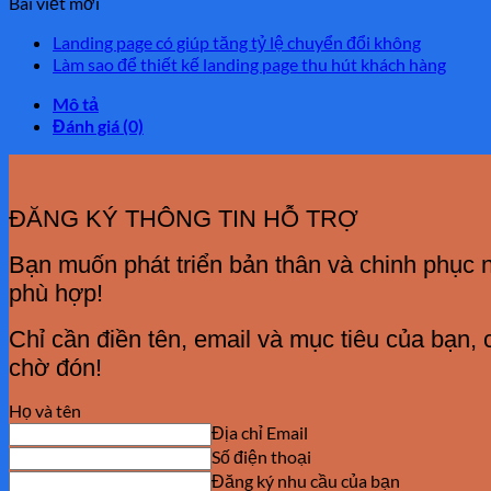
Bài viết mới
Landing page có giúp tăng tỷ lệ chuyển đổi không
Làm sao để thiết kế landing page thu hút khách hàng
Mô tả
Đánh giá (0)
ĐĂNG KÝ THÔNG TIN HỖ TRỢ
Bạn muốn phát triển bản thân và chinh phục n
phù hợp!
Chỉ cần điền tên, email và mục tiêu của bạn,
chờ đón!
Họ và tên
Địa chỉ Email
Số điện thoại
Đăng ký nhu cầu của bạn