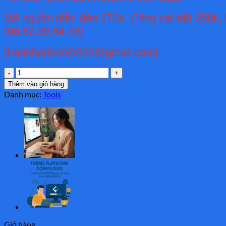
1.500.000 ₫.
là:
520.000 ₫.
Mã nguồn diễn đàn 270k, Công cài đặt 250k,
[08.62.39.64.78]
[trankhanhchi0805@gmail.com]
Diễn
đàn
Thêm vào giỏ hàng
Forum
Danh mục:
Tools
XenForo
số
lượng
Giỏ hàng