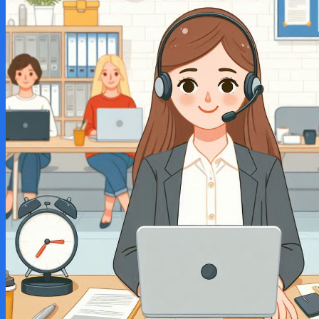
Du học hàn quốc Korea
Đăng ký ghi danh học
Tools – công cụ xây dựng
Du học nhật bản Hàn Quốc Korea
Du học nhật bản Japan
Coaching học sinh
Coaching sinh viên
Tôi làm cho bạn
I do for you
Fix error wordpress website
Automatically generated for you
Make videos for you
Mentor wordpress
Danh mục Ảnh bán
Đăng ký Mentor Hành trình kết nối và phát triển
Tìm
kiếm:
Tìm
kiếm: