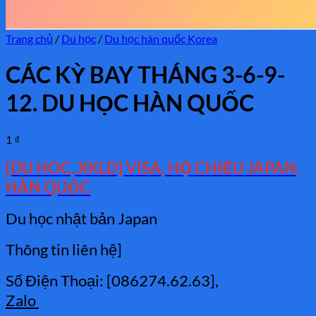
Trang chủ
/
Du học
/
Du học hàn quốc Korea
CÁC KỲ BAY THÁNG 3-6-9-
12. DU HỌC HÀN QUỐC
1
₫
[DU HOC, XKLD] VISA, HỘ CHIẾU JAPAN,
HÀN QUỐC
Du học nhật bản Japan
Thông tin liên hệ]
Số Điện Thoại: [086274.62.63],
Zalo