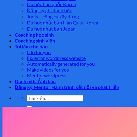
Du học hàn quốc Korea
Đăng ký ghi danh học
Tools – công cụ xây dựng
Du học nhật bản Hàn Quốc Korea
Du học nhật bản Japan
Coaching học sinh
Coaching sinh viên
Tôi làm cho bạn
I do for you
Fix error wordpress website
Automatically generated for you
Make videos for you
Mentor wordpress
Danh mục Ảnh bán
Đăng ký Mentor Hành trình kết nối và phát triển
Tìm
kiếm:
Tìm
kiếm: