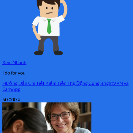
Xem Nhanh
I do for you
Hướng Dẫn Chi Tiết Kiếm Tiền Thụ Động Cùng BrightVPN và
EarnApp
50.000
₫