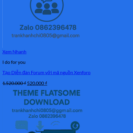
Xem Nhanh
I do for you
Tạo Diễn đàn Forum với mã nguồn Xenforo
Giá
Giá
1.520.000
₫
520.000
₫
gốc
hiện
là:
tại
1.520.000 ₫.
là:
520.000 ₫.