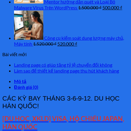
Mentor hướng dẫn quét và Loại Bỏ
Giá
Giá
Malware Virus Trên WordPress
1.500.000
₫
500.000
₫
gốc
hiện
là:
tại
1.500.000 ₫.
là:
500.
Công cụ kiểm soát dung lượng máy chủ,
Giá
Giá
Máy tính
1.520.000
₫
520.000
₫
gốc
hiện
Bài viết mới
là:
tại
1.520.000 ₫.
là:
Landing page có giúp tăng tỷ lệ chuyển đổi không
520.000 ₫.
Làm sao để thiết kế landing page thu hút khách hàng
Mô tả
Đánh giá (0)
CÁC KỲ BAY THÁNG 3-6-9-12. DU HỌC
HÀN QUỐC!
[DU HOC, XKLD] VISA, HỘ CHIẾU JAPAN,
HÀN QUỐC