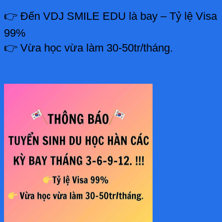
👉 Đến VDJ SMILE EDU là bay – Tỷ lệ Visa
99%
👉 Vừa học vừa làm 30-50tr/tháng.